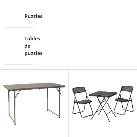
Puzzles
Tables
de
puzzles