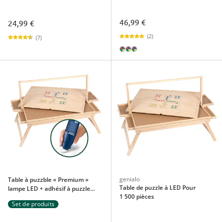
46,99 €
24,99 €
(2)
(7)
genialo
Table à puzzble « Premium »
Table de puzzle à LED Pour
lampe LED + adhésif à puzzle
1 500 pièces
permanent, 200 ml Pour
Set de produits
1 500 pièces