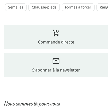
Semelles
Chausse-pieds
Formes à forcer
Range-
Commande directe
S’abonner à la newsletter
Nous sommes là pour vous