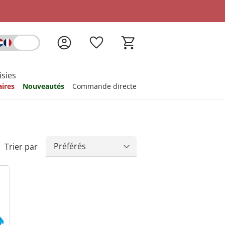
isies
aires
Nouveautés
Commande directe
nspiration
nspiration
nspiration
nspiration
nspiration
Trier par