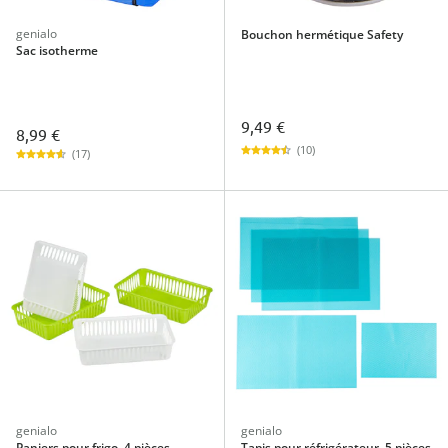
genialo
Bouchon hermétique Safety
Sac isotherme
9,49 €
8,99 €
(10)
(17)
genialo
genialo
Paniers pour frigo, 4 pièces
Tapis pour réfrigérateur, 5 pièces