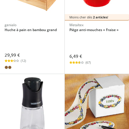
Moins cher dès
2 articles
!
genialo
Metaltex
Huche à pain en bambou grand
Piège anti-mouches « Fraise »
29,99 €
6,49 €
(12)
(67)