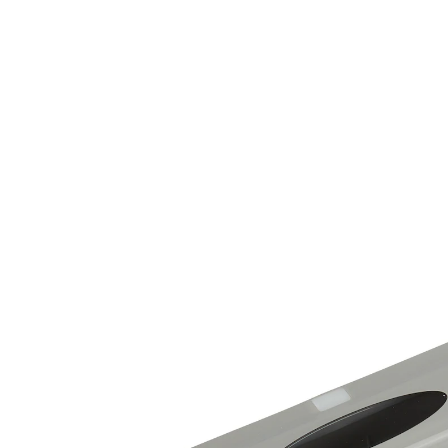
19,99 €
TVA incluse, plus
Frais d'expédition
Dans le Panier
Livrable sous 4-5 jours ouvrés
Cela vous parle ?
Des films alimentaires déchirés ? Impossible de
trouver le début du rouleau ? Voici enfin une solution
convaincante : placez le rouleau à l’intérieur, tirez le
film en dehors, tendez-le et serrez le dérouleur ! La fine
lame dentée en inox coupe ensuite le film proprement.