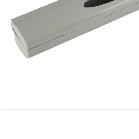
Avec fenêtre. Se range facilement dans un tiroir.
rouleau réglable jusqu’à 30 cm
mécanisme de coupe précis
Livré sans film
Détails
Informations et fabricant
Avis