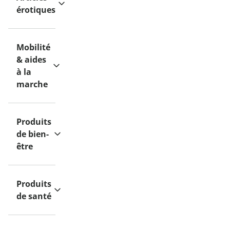
érotiques
Mobilité
& aides
à la
marche
Produits
de bien-
être
Produits
de santé