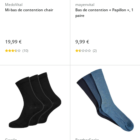
MedoVital
mayenvital
Mi-bas de contention chair
Bas de contention « Papillon », 1
paire
19,99 €
9,99 €
(10)
(2)
Gawilo
PantherSocks