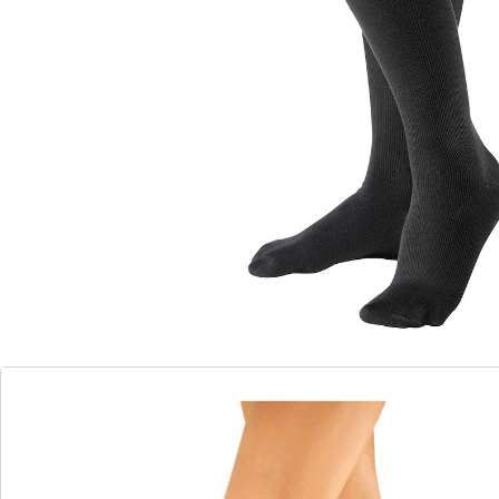
grand confort de port
de coupe parfaite
sans couture
avec du coton bio
La pression médicalement efficace améliore la
circulation sanguine dans les jambes et prévient ainsi
la fatigue et l'enflure. Ceinture finale large et douce
sans couture.
Détails
Informations et fabricant
Avis