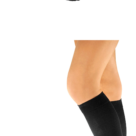
53,99 €
TVA incluse, plus
Frais d'expédition
Taille
Dans le Panier
Livrable sous 4-5 jours ouvrés
Tracé de la pression d’efficacité médicale
améliorant le reflux dans les jambes.
contention forte