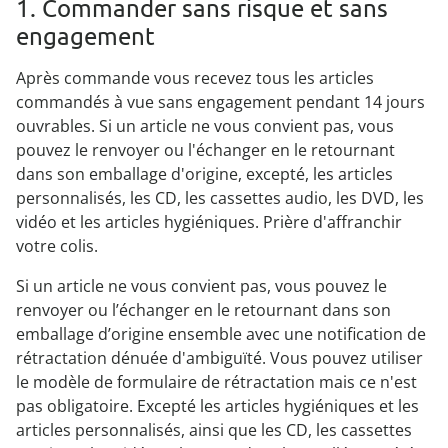
1. Commander sans risque et sans
Puzzles
Décoration
Accessoires pour
Cadeaux par thèmes
Balances de cuisine
Range-chaussures empilables
Aides aux repas & gobelets
Couverts
plantes
engagement
Étagères douche
Accessoires de
Chaussures femme
ergonomiques
Mobilité & aides à la
Tables de puzzles
repassage
Lampes et éclairages
marche
Cuillères & spatules
Semelles
Cadeaux personnalisés
Meubles de bain
Friandises
Mobilier et accessoires
Après commande vous recevez tous les articles
Aides pour se relever du lit
Chaussures homme
de jardin
Mandolines & râpes
Conserver et ranger
Linge de maison
commandés à vue sans engagement pendant 14 jours
Produits de bien-être
Cadeaux pour les enfants
Pommeaux de douche
Aides pour toilettes et salle de
Matériel de cuisson
Lingerie femme
ouvrables. Si un article ne vous convient pas, vous
bains
Minuteurs
Barbecues et
Environnement
Mobilier
Produits de santé
pouvez le renvoyer ou l'échanger en le retournant
Cadeaux pour les
Presse-tubes
accessoires pour
Petit électroménager
intérieur
Je découvre
femmes
dans son emballage d'origine, excepté, les articles
Objets utiles au quotidien
Je découvre
barbecue
de cuisine
Je découvre
Produits de soin du
Je découvre
personnalisés, les CD, les cassettes audio, les DVD, les
Je découvre
corps
Tables d'appoint à roulettes
Je découvre
vidéo et les articles hygiéniques. Prière d'affranchir
Boutique plantes
Je découvre
votre colis.
Je découvre
Je découvre
Je découvre
Si un article ne vous convient pas, vous pouvez le
renvoyer ou l’échanger en le retournant dans son
emballage d’origine ensemble avec une notification de
rétractation dénuée d'ambiguïté. Vous pouvez utiliser
le modèle de formulaire de rétractation mais ce n'est
pas obligatoire. Excepté les articles hygiéniques et les
articles personnalisés, ainsi que les CD, les cassettes