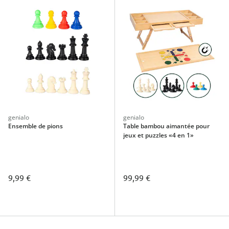
genialo
genialo
Ensemble de pions
Table bambou aimantée pour
jeux et puzzles «4 en 1»
9,99 €
99,99 €