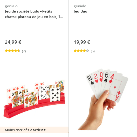
genialo
genialo
Jeu de société Ludo «Petits
Jeu Bao
chats» plateau de jeu en bois, 16
figurines + dé
24,99 €
19,99 €
(7)
(5)
Moins cher dès
2 articles
!