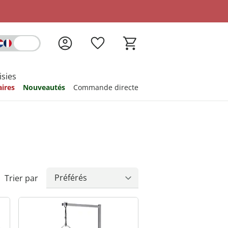
isies
aires
Nouveautés
Commande directe
nspiration
nspiration
nspiration
nspiration
nspiration
Trier par