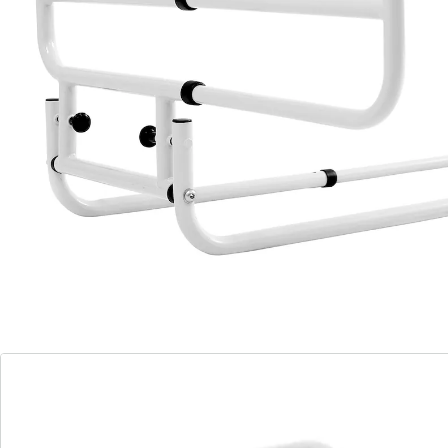
Largeur et longueur réglables
individuellement
Capacité de charge maximale totale : 120
kg
Capacité de charge maximale de la partie
latérale : 70 kg
Empêche la chute et aide à s'asseoir, à sortir ou à se
relever dans le lit. La longueur et la largeur peuvent
être réglées selon les besoins.
Détails
Informations et fabricant