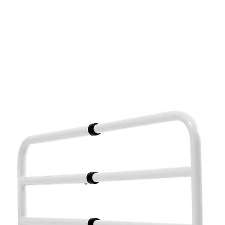
130,99 €
TVA incluse, plus
Frais d'expédition
Dans le Panier
Livrable sous 4-5 jours ouvrés
Barrière de lit flexible pour aider à se redresser
dans le lit
Partie latérale rabattable
Châssis en acier peint
Sert de soutien pour se hisser, s'asseoir et
sortir du lit