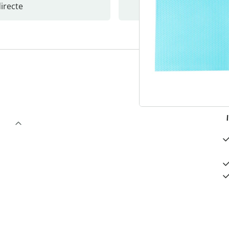
recte
S’abonne
3
“