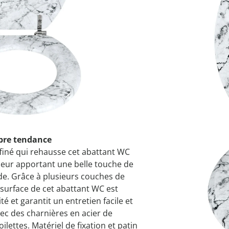
 cuisine
ssures empilables
puzzles
ouche
Accessoires
Grand mén
Décoration
Décoration
Tendances
e relever du lit
 spatules
géniaux
printemps
jetzt entde
je découvr
chaussure
 bain
Livrable sous 4-5 
oilettes et salle de
je découvr
je découvr
je découvr
 & râpes
de douche
es au quotidien
es
e
point à roulettes
e
e
rbre tendance
affiné qui rehausse cet abattant WC
 leur apportant une belle touche de
de. Grâce à plusieurs couches de
a surface de cet abattant WC est
é et garantit un entretien facile et
vec des charnières en acier de
ilettes. Matériel de fixation et patin