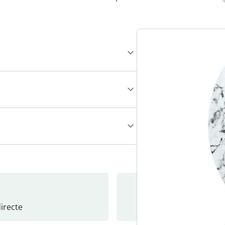
recte
S’abonne