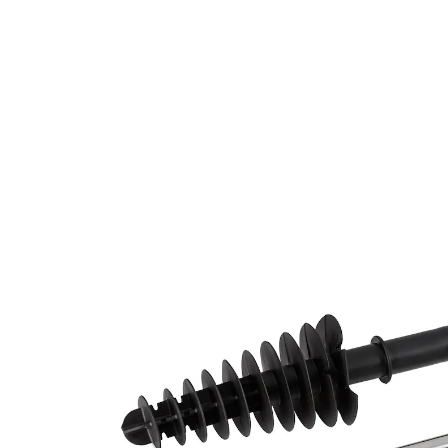
13,99 €
TVA incluse, plus
Frais d'expédition
Dans le Panier
Livrable sous 4-5 jours ouvrés
Nettoyage des WC facilité
avec tête flexible
brosse amovible
long manche
poignée maniable
matériaux : plastique, métal