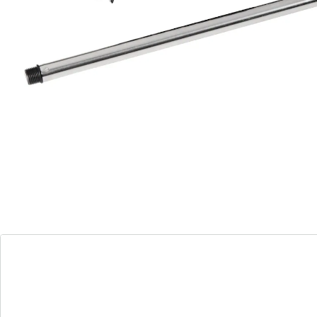
Un nettoyage des WC en toute facilité !
souple et flexible
La brosse amovible du balai à WC flexible permet de
passer dans tous les recoins. Grâce à son manche bien
long, vous restez à bonne distance de la cuvette. Sa
poignée ergonomique assure une prise en main
parfaite !
Matière: plastique, métal
Détails
Informations et fabricant