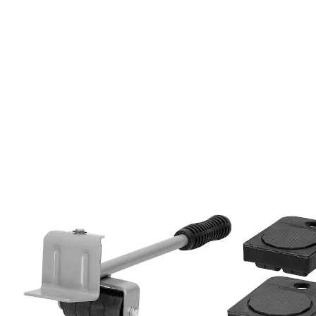
17,99 €
TVA incluse, plus
Frais d'expédition
Dans le Panier
Livrable sous 4-5 jours ouvrés
Le soulève-meuble permet de soulever le meuble,
ensuite, il ne reste plus qu’à placer les roulettes
dessous pour changer le meuble de place. Roulettes
de 10 x 8 x 3 cm, charge max. 150 kg.
5 pièces