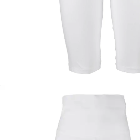
Cet article taille grand. Nous vous recommandons une
taille inférieure.
Détails
Informations et fabricant
Avis
Commande directe