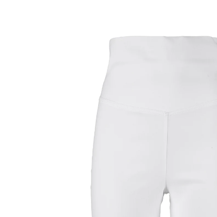
32,99 €
TVA incluse, plus
Frais d'expédition
Taille
Prévenez-moi
Momentanément indisponible
taille confort extra-haute
Ce bermuda confortable s'adapte à tout: il est très
élastique et possède une taille extra haute que vous
pouvez également rabattre pour une touche chic et
tendance.
Remarque concernant la taille: