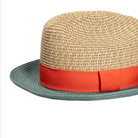
wedolina - Notre nouvelle marque de
mode
Qu'il s'agisse de basiques élégants ou de pièces
phares tendance : wedolina est synonyme de
diversité de la mode, de coupes confortables et
d'un juste rapport qualité-prix. Chaque pièce flatte
la silhouette et souligne votre personnalité - pour
vous sentir sûr de vous, tous les jours.
Je découvre
Découvrez la chaussure wonderwalk adaptée à
chaque tenue