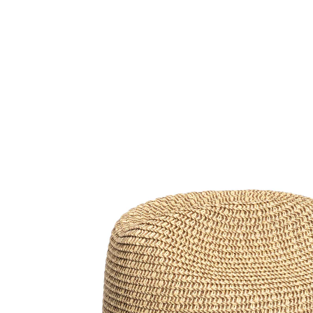
6,99 €
TVA incluse, plus
Frais d'expédition
Prévenez-moi
Momentanément indisponible
?cet été est à conquérir!
Le chapeau d’été «Heidi» au design léger est idéal les
jours de forte chaleur. Son large bord offre de l’ombre
et son ruban est de couleur contrastrante.