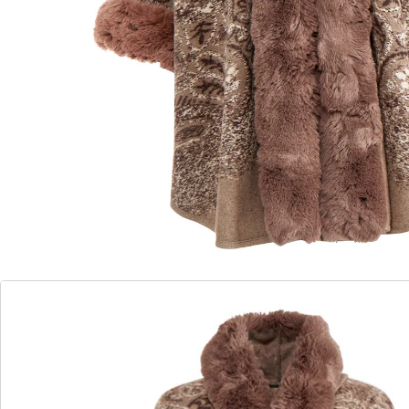
Donnez du ­caractère à vos tenues de tous les jours!
Polyvalent: peut être porté avec la ­capuche ou le col
châle. Taille unique.
Détails
Informations et fabricant
Avis