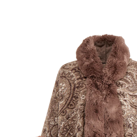
39,99 €
TVA incluse, plus
Frais d'expédition
Dans le Panier
Livrable sous 4-5 jours ouvrés
Votre allié de l’automne et de l’hiver!
se porte avec la capuche ou le col châle
motif cache-mire tendance
Par temps froid, enveloppez-vous dans ce poncho
douillet orné de fourrure ­synthétique glamour sur les
manches et le col. Le motif cachemire détaillé en forme
de feuilles d’automne lui confère un look unique! Sa
coupe ample épouse parfaitement votre silhouette.