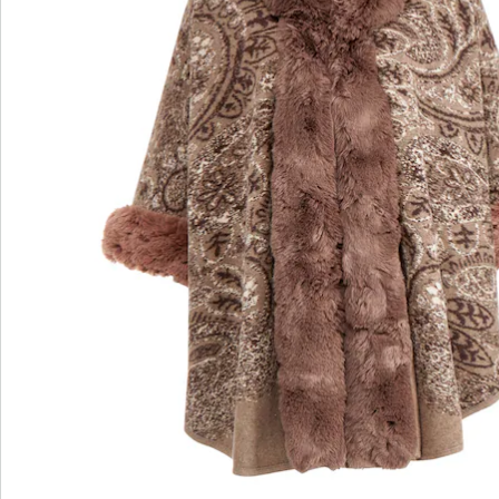
wedolina - Notre nouvelle marque de
mode
Qu'il s'agisse de basiques élégants ou de pièces
phares tendance : wedolina est synonyme de
diversité de la mode, de coupes confortables et
d'un juste rapport qualité-prix. Chaque pièce flatte
la silhouette et souligne votre personnalité - pour
vous sentir sûr de vous, tous les jours.
Je découvre
Découvrez la chaussure wonderwalk adaptée à