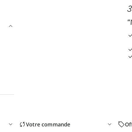
3
“
Votre commande
Of