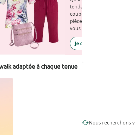
tendance : wedolina est syn
coupes confortables et d'un 
pièce flatte la silhouette et
vous sentir sûr de vous, tous
Je découvre
walk adaptée à chaque tenue
Nous recherchons vo