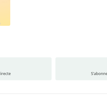
recte
S’abonne