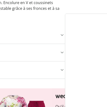
n. Encolure en V et coussinets
stable grâce à ses fronces et à sa
wedolina - Notre n
Qu'il s'agisse de basiques é