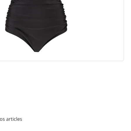
onyme de diversité de la mode, de
juste rapport qualité-prix. Chaque
 souligne votre personnalité - pour
 les jours.
s articles