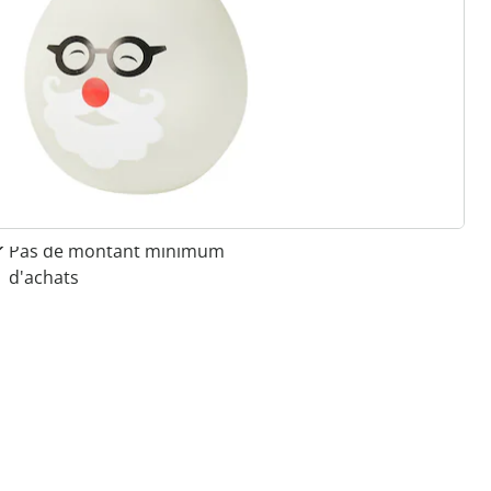
 raisons de choisir
Maison & Confort”
Paiement sur facture sans
frais
Retour gratuit
Pas de montant minimum
d'achats