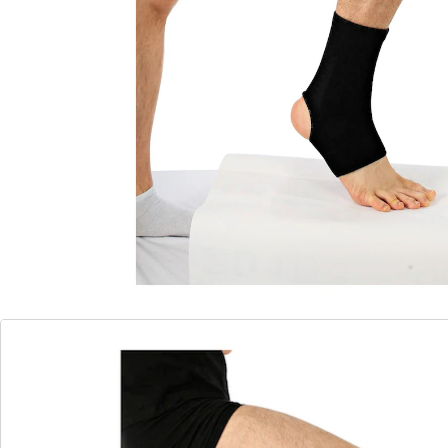
respirante
Stabilise et protège la cheville. Respirant et à séchage
rapide.
Détails
Informations et fabricant
Avis
Commande directe