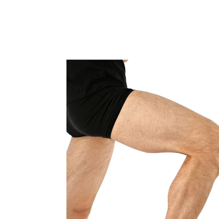
15,99 €
TVA incluse, plus
Frais d'expédition
Taille
Guide des tailles
Dans le Panier
Livrable sous 4-5 jours ouvrés
Idéal pour le sport
sèche rapidement
stabilise et protège