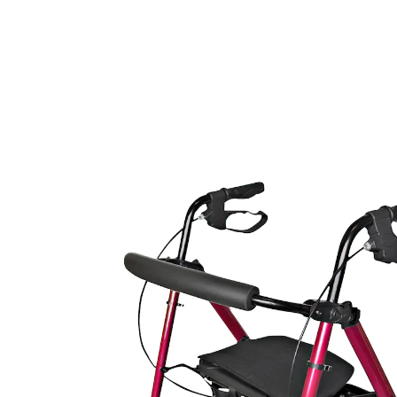
174,99 €
TVA incluse, plus
Frais d'expédition
Dans le Panier
Livrable sous 5-6 jours ouvrés
léger, petit, agile
plat une fois plié
simple à transporter
facile à conduire
avec siège