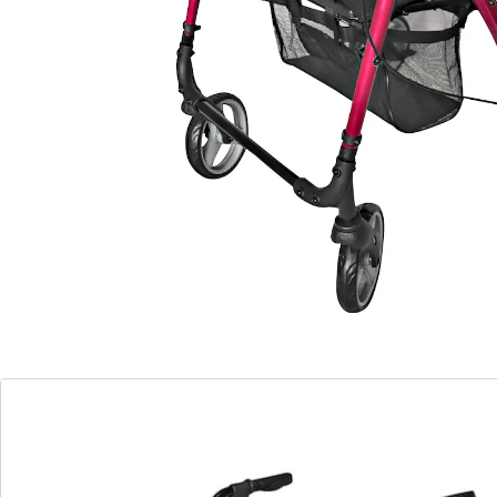
barre d’appui dos
avec cabas
pliage facile
Ce poids plume se replie en format compact et ne pèse
que 7 kg. Cela fait de lui un compagnon de voyage
vraiment idéal. Châssis aluminium. Poignées
ergonomiques équipées d’un frein à main, réglables en
hauteur de 85 à 95 cm. Assise rembourrée (lxP) 45 x 32
cm, hauteur d’assise 53 cm. Cabas intégré pouvant
contenir max. 5 kg de charge.
Remarque concernant la livraison:
Un montage est nécessaire.
Détails