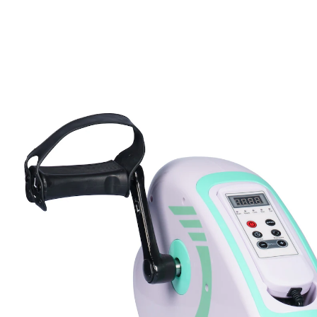
163,99 €
TVA incluse, plus
Frais d'expédition
Dans le Panier
Derniers articles en stock!
Livrable sous 4-5 jours ouvrés
pieds antidérapants
peu encombrant
Cet appareil compact stimule la circulation sanguine et
augmente la force musculaire et la condition physique
– tout simplement en restant assis. Moteur électrique