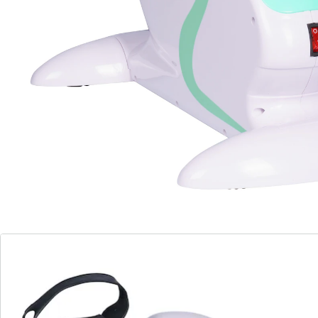
puissant. Particulièrement indiqué pour la rééducation
après un accident ou un AVC. Sangle de pédale ajus -
table. Écran bien lisible. Fourni avec bloc
d’alimentation et télécommande. Charge maximale 120
kg.
Détails
Informations et fabricant
Avis