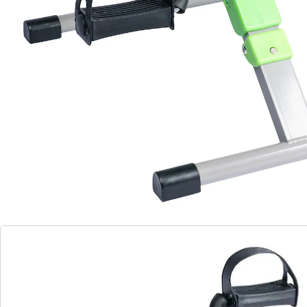
les bras. Chaque utilisation permet de stimuler la
circulation sanguine et d'augmenter la force
musculaire. Avec pieds antidérapants offrant une
bonne adhérence sur diverses surfaces.
Remarque concernant les piles:
Les piles sont fournies. (button cell - LR44 x 1)
Détails
Informations et fabricant
Avis