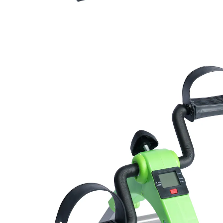
39,99 €
TVA incluse, plus
Frais d'expédition
Dans le Panier
Livrable sous 4-5 jours ouvrés
appareil d'entraînement bras et jambes
écran clair et bien lisible
se plie de manière compacte
pour augmenter la force musculaire
stimule la circulation sanguine
Cet appareil d'entraînement compact est un véritable
multitalent, car il entraîne aussi bien les jambes que