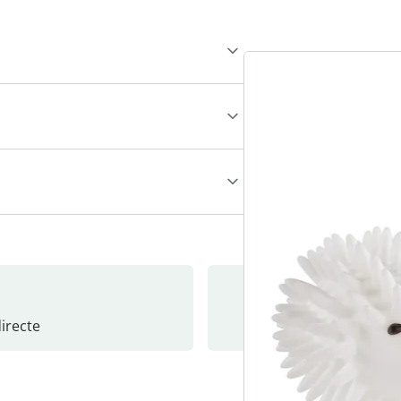
recte
S’abonne