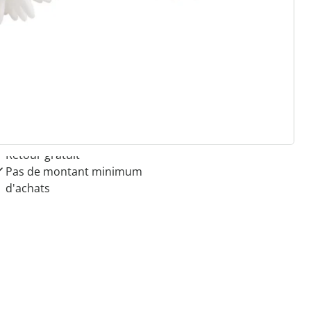
 raisons de choisir
Maison & Confort”
Paiement sur facture sans
frais
Retour gratuit
Pas de montant minimum
d'achats