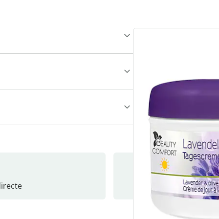
recte
S’abonne