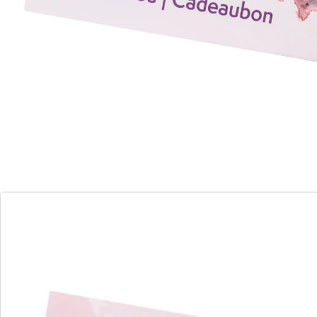
Veuillez noter que le chèque-cadeau vous sera
toujours envoyé séparément sous forme de lettre et
qu'il ne peut pas être livré à une station de colisage.
Informations et fabricant
Avis
Commande directe