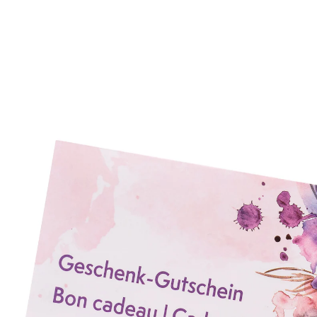
TVA incluse, plus
Frais d'expédition
Modèle
200,-
+ 1
Dans le Panier
Livrable immédiatement sous 3-4 jours ouvrés
Offrez de la joie !
Toujours approprié, individuel & surprenant : le
chèque-cadeau de "La ménagère moderne" ! Ce
cadeau convient à tous les goûts. Il suffit de
commander le chèque-cadeau et de faire plaisir aux
autres.