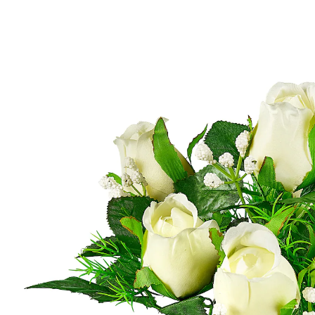
12,99 €
TVA incluse, plus
Frais d'expédition
Dans le Panier
Livrable sous 4-5 jours ouvrés
Bouquet de roses très décoratif et facile d'entretien,
avec 7 fleurs et gypsophile en filigrane
Détails
Informations et fabricant