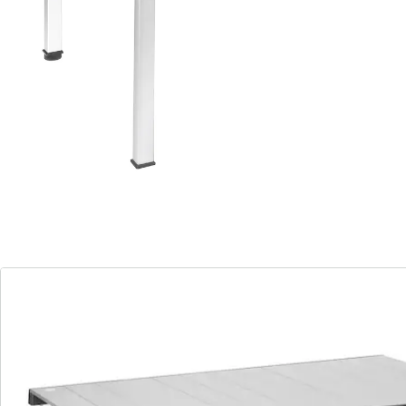
compact, adapté aux minibus, aux vans et aux
fourgons. Pourtant, la solidité, la fonctionnalité et
l’aspect de la table restent garantis. Avec son format
4 personnes, sa structure en aluminium et son plateau
continu également en aluminium, vous êtes
parfaitement équipé. Peu importe que vous soyez en
pleine nature, à la plage ou en voyage sur la route,
cette table s’adapte à vos aventures tout en vous
offrant le confort que vous méritez. Rangez-la dans la
housse fournie et vivez des moments inoubliables,
partout et à tout moment.
Détails
Informations et fabricant