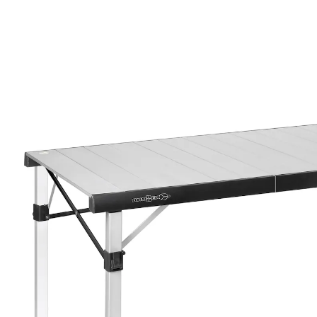
207,99 €
TVA incluse, plus
Frais d'expédition
Prévenez-moi
Momentanément indisponible
Incroyablement compacte!
Pour 4 personnes
Structure en aluminium avec système de
raccordement
Avec housse de rangement
Laissez-vous envoûter par cette table de camping – un
article de rangement qui fait des miracles! Sa structure
innovante lui offre un volume incroyablement