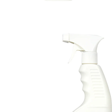
9,99 €
1 l = 15,37 €
TVA incluse, plus
Frais d'expédition
Dans le Panier
Livrable sous 4-5 jours ouvrés
Un nouvel éclat pour les vieux stores!
nettoie sans problème les stores sales
Parasol, store ou balancelle ont souvent l’air mal en
point à la fin de la saison ! Notre nettoyant permet
d’enlever la saleté sans difficulté. Ainsi, vos textiles
seront d’une propreté impeccable pour la saison à