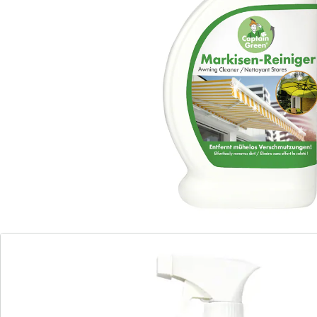
venir.
Détails
Informations et fabricant
Avis
Commande directe