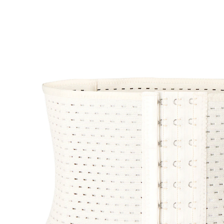
9,99 €
TVA incluse, plus
Frais d'expédition
Taille
Dans le Panier
Livrable sous 4-5 jours ouvrés
Plus mince en un clin d’œil : à porter simplement
sous vos vêtements !
Que ce soit sous un pantalon, une jupe ou une robe:
cette ceinture amincissante permet d’avoir une