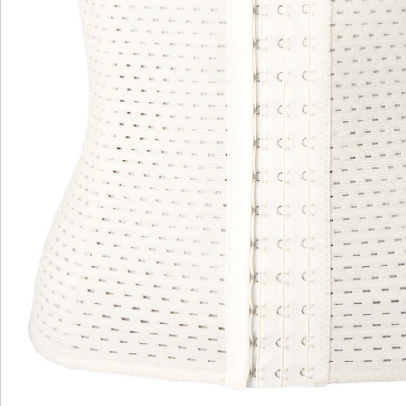
wedolina - Notre nouvelle marque de
mode
Qu'il s'agisse de basiques élégants ou de pièces
phares tendance : wedolina est synonyme de
diversité de la mode, de coupes confortables et
d'un juste rapport qualité-prix. Chaque pièce flatte
la silhouette et souligne votre personnalité - pour
vous sentir sûr de vous, tous les jours.
Je découvre
Découvrez la chaussure wonderwalk adaptée à
chaque tenue