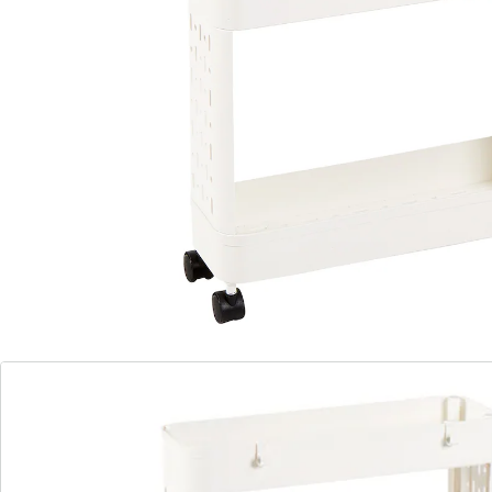
Nous avons trouvé une alternative à cet article, qui
pourrait vous intéresser:
genialo
Etagère à roulettes « élégance »
(26)
Prix unitaire:
19,99 €
Le rangement sur roulettes !
permet d’utiliser les petits espaces
Ce chariot à roulettes peut vous offrir plus d’espace de
rangement dans la salle de bains, la cuisine, le
débarras ou autres. Grâce à ses roulettes, il vous suit
partout où l’ordre est de mise et se glisse dans les
recoins les plus étroits ! Disponible en 2 tailles.