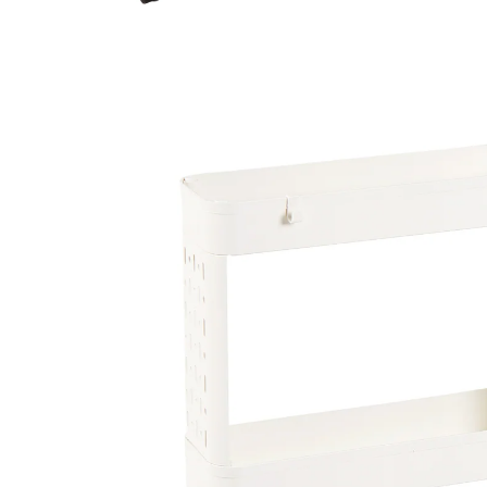
19,99 €
TVA incluse, plus
Frais d'expédition
Modèle
3 étages
Dans le Panier
Livrable sous > 5 semaines
Produit similaire