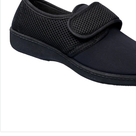
matière extensible, les chaussures s’adaptent à la
forme de vos pieds, et non l’inverse. Cela permet à vos
pieds de se sentir vraiment bien soulagés et vous
sentirez alors une diminution de votre inconfort.
Ces chaussures stretch peuvent également vous être
bénéfiques si la taille de vos pieds connait
d’importantes variations au cours de la journée. Cela
peut par exemple être le cas si vous souffrez
d’insuffisance veineuse, lorsque le liquide a tendance à
stagner au niveau des pieds et des jambes et que par
conséquent, les chaussures classiques deviennent vite
trop étroites. Ces chaussures stretch s’ajustent à tout
moment à la taille de vos pieds. Si vous sentez au
cours de la journée que cela vous compresse un peu,
n’hésitez-pas à décaler le scratch d’un cran et vous
vous sentirez immédiatement plus à l’aise.
Sobres, les chaussures stretch noires peuvent être