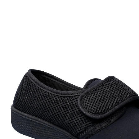
36,99 €
TVA incluse, plus
Frais d'expédition
Taille
Dans le Panier
Livrable sous 4-5 jours ouvrés
Les nouvelles chaussures préférées de vos pieds
En matière stretch flexible
Garnissage très doux
Faciles à enfiler et à retirer
Fermeture à scratch pratique