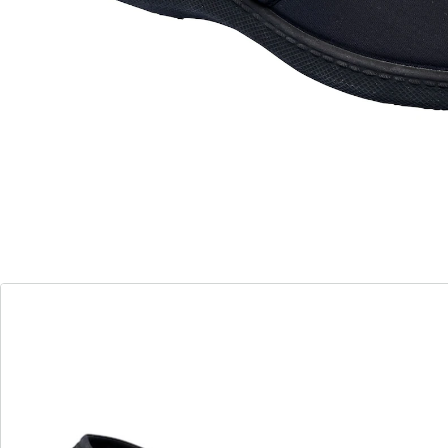
Semelle de marche en caoutchouc
antidérapante
Découvrez un tout nouveau confort de marche grâce à
ces chaussures stretch Bad Tölz. Ces dernières vous
feront le plus grand bien si vous avez tendance à
souffrir lorsque vous portez des chaussures étroites,
si vos pieds présentent des déformations ou
simplement si vous souhaitez prendre soin de vos
pieds de temps à autre. Il suffit d’ouvrir le scratch, de
tenir la chaussure et elle s’enfile sur votre pied
presque par elle-même : vos pieds vont adorer.
Hallux valgus, Hallux rigidus, cors ou encore des orteils
en griffe : porter des chaussures normales s’avère
souvent douloureux lorsqu’on souffre de
déformations au niveau des pieds. Ces chaussures
stretch Bad Tölz leur permettent de se reposer des
tensions accumulées dans la journée. Grâce à leur