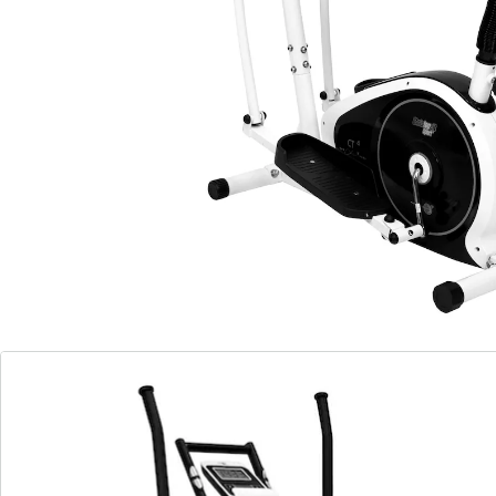
valeurs limites personnelles avec indication de
dépassement. Charge max. 100 kg. Poids 32,5 kg.
debout ou assis
grand écran LCD : temps, vitesse, distance, calories,
fréquence cardiaque et scan
support pour tablette ou smartphone
mesure du pouls au niveau de la main
selle réglable à l'horizontale et à la verticale
8 vitesses manuelles
supporte jusqu'à 100 kg
Remarque concernant les piles:
Les piles ne sont pas fournies. Veuillez les commander
séparément. (AAA Micro x 2)