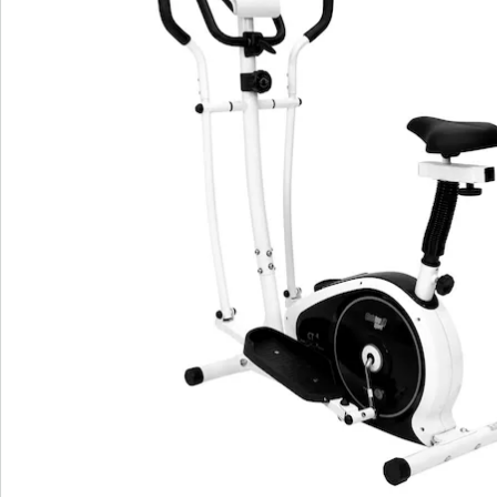
Détails
Informations et fabricant
Avis
Commande directe
S’abonner à la newsletter