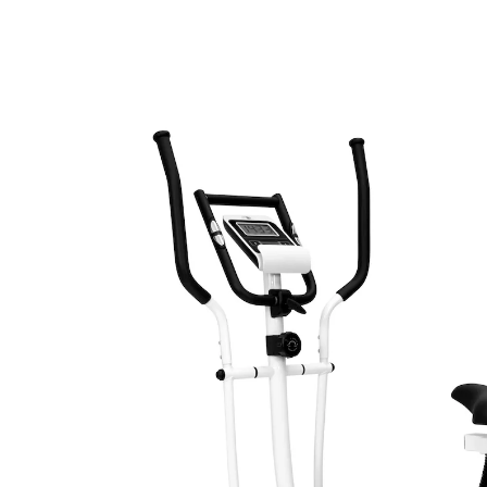
339,99 €
TVA incluse, plus
Frais d'expédition
Dans le Panier
Livrable sous 3 semaines
Ce produit sera envoyé
par transporteur
Exerciseur bras et jambes et crosstrainer en un seul
appareil !
En position assise, il sert de vélo d’appartement
(guidon individuel) ; debout, il sert de crosstrainer
(poignées pour mouvements avant et arrière). Avec
système de freinage magnétique, masse d’inertie de 7
kg et roulettes de transport. Saisie sur l’ordinateur des