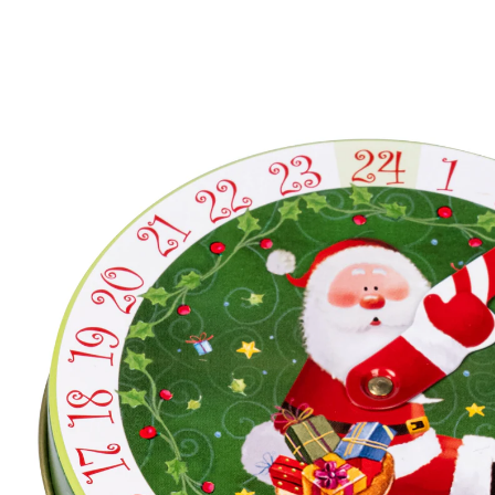
9,99 €
1 kg = 138,75 €
TVA incluse, plus
Frais d'expédition
Dans le Panier
Livrable sous 4-5 jours ouvrés
24 surprises jusqu’au réveillon!
l’aiguille compte les jours jusqu’au
réveillon
Cette boîte calendrier de l’Avent munie d’une aiguille
mobile est remplie de 24 tablettes de chocolat au lait
entier de 3 g chacune. Idéale pour vous régaler en
attendant Noël.