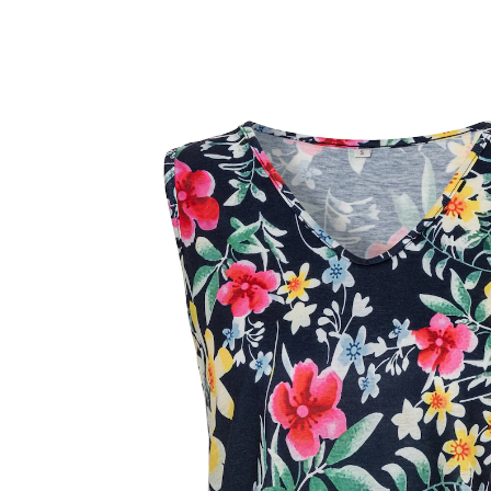
19,99 €
TVA incluse, plus
Frais d'expédition
Taille
15,99 €
seul.
à partir de
2
pièces
1
Dans le Panier
Livrable sous 4-5 jours ouvrés