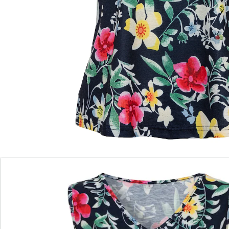
Épanouissez-vous!
matière élastique
Encolure en V décontractée
Une forme parfaite
Ce débardeur pour femme aux mille couleurs met de bonne
humeur. Grâce à sa matière extensible et à son encolure en V
décontractée, il assure votre confort tout au long de la
journée. Il épouse avantageusement la silhouette sans serrer
ni comprimer.
Détails
Informations et fabricant
Avis