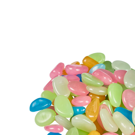
8,99 €
TVA incluse, plus
Frais d'expédition
Dans le Panier
Livrable sous 4-5 jours ouvrés
Comme des cailloux multicolores !
pectaculaire le jour et la nuit
Durant la journée, ces «cailloux» mettent joie et
couleur dans différentes parties du jardin ou