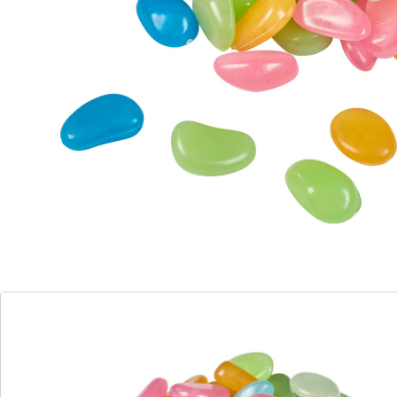
soulignent certains endroits: le bord d’une allée, celui
d’un massif de fleurs... Ainsi posés, les cailloux se
chargent d’énergie solaire et se transforment comme
par magie, la nuit, en objets lumineux. Agréable
également dans la maison. Lot de 100 cailloux env.
Matière: plastique
Détails
Informations et fabricant
Avis