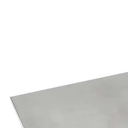
12,99 €
TVA incluse, plus
Frais d'expédition
Prévenez-moi
Momentanément indisponible
À la fois plateau et dessous-de-plat !
Ce dessous-de-plat indémodable est très polyvalent !
Vous pouvez l’utiliser comme plateau pour servir des
petits-fours ou comme dessous-de-plat pour les
casseroles et poêles chaudes.
Détails