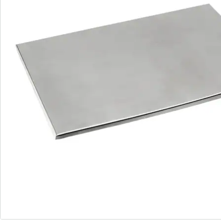
Nous sommes là pour vous
Hotline client
3 raisons de choisir