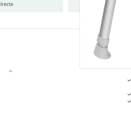
recte
S’abonne
3
“