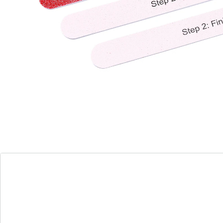
différentes évitent tout risque de confusion.
Détails
Informations et fabricant
Avis
Commande directe