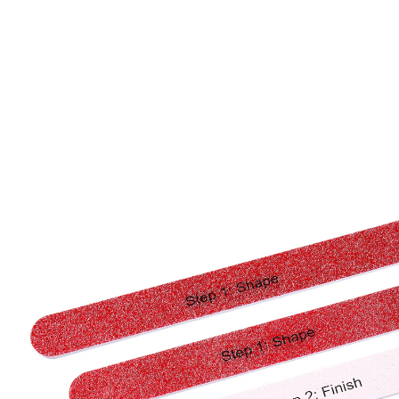
3,99 €
TVA incluse, plus
Frais d'expédition
Dans le Panier
Livrable sous 4-5 jours ouvrés
Manucure facile en deux étapes!
2x 2 côtés pour raccourcir, façonner ou
lisser
Oubliez les manucures coûteuses: avec ce kit de limes
à ongles, vous pouvez facilement prendre soin de vos
ongles à la maison. Il contient deux paires de limes:
deux grossières pour raccourcir et former les ongles,
et deux plus fines pour les lisser. Les couleurs