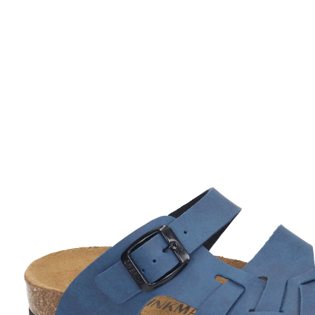
48,99 €
TVA incluse, plus
Frais d'expédition
Taille
Dans le Panier
Livrable sous 4-5 jours ouvrés
Produit similaire
Nous avons trouvé une alternative à cet article, qui
pourrait vous intéresser: