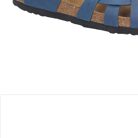
wonderwalk
Mules à scratch confort «Iris» bleu jean
(4)
Prix unitaire:
24,99 €
confortable voûte creusée
en bleu très mode
Une mule divine, d'une agréable légèreté. Semelle
creusée top confort assurant un soutien idéal. Dessus
: textile velouté. Voûte : cuir.
Détails