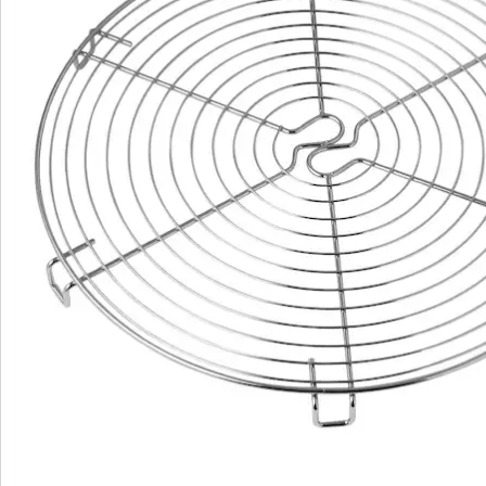
directement sur la grille. Il est toutefois nécessaire que
le gâteau soit bien refroidi. Cela peut être difficile
d’attendre lorsqu’on sent la si douce odeur d’un
gâteau fraichement sorti du four, mais il faut
apprendre à être patient. Le chocolat, les petites
perles de sucre etc risquent sinon de couler ; le
glaçage tient également bien mieux sur une base
refroidie.
Après utilisation, la grille se lave facilement à la main
avec un peu d’eau chaude et de liquide vaisselle et se
range dans l’armoire jusqu’à sa prochaine utilisation.
Détails
Informations et fabricant