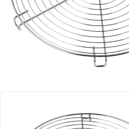
Avec la grille à pâtisserie signée Dr Oetker, rien de plus
facile que de démouler les gâteaux ronds : laissez-le
d’abord refroidir une dizaine de minutes sur la grille à
pâtisserie mais sans encore le démouler. Placez
ensuite la grille avec le dessus vers le bas (les pieds
vers le haut) sur le moule et retournez les deux avec
délicatesse. Relevez à présent le moule tout
doucement pour que le gâteau s’en détache.
Tous les types de gâteaux de diamètre peuvent être
posés sur la grille de 32 centimètres de diamètre pour
pouvoir refroidir de manière homogène. Les six pieds,
qui sont eux aussi confectionnés en métal chromé
sont d’une part assez hauts pour assurer une
circulation de l’air suffisante sous le gâteau. D’autre
part, les pieds antidérapants assurent une parfaite
tenue.
Vous pourrez ainsi décorer votre gâteau et votre tarte