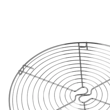
12,99 €
TVA incluse, plus
Frais d'expédition
Dans le Panier
Livrable sous 4-5 jours ouvrés
Grille à pâtisserie solide Dr Oetker avec six pieds
stables
Métal chromé
Diamètre : 32 cm
Facile à nettoyer
Le gâteau sort juste du four et vous devez encore le
faire refroidir un peu avant de pouvoir le déguster.