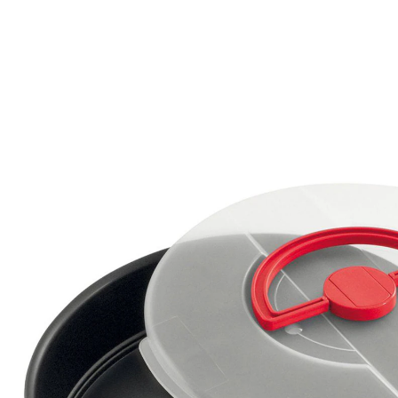
17,99 €
TVA incluse, plus
Frais d'expédition
Dans le Panier
Livrable sous 4-5 jours ouvrés
Le moule à charnière avec couvercle de transport de
Dr. Oetker est idéal pour faire cuire, conserver et
transporter vos gâteaux. Grâce à son excellente
conduction thermique et ses très bonnes propriétés
antiadhésives, vous obtiendrez des résultats de
cuisson parfaits. Le moule résiste en outre à des
températures pouvant atteindre +230 degrés Celsius
et est facile à laver à la main.