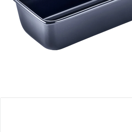
absolument résistant aux acides de fruits,
aux coupures et aux éraflures
résistant à la chaleur jusqu'à +400°C
Passe au lave-vaisselle
Le moule à pâtisserie en boîte de la gamme haut de
gamme Back-Liebe Emaille du Dr Oetker, d'une
longueur de 30 cm, offre suffisamment de place pour
divers gâteaux. En raison de sa résistance à la
température jusqu'à 400°C et de son excellente
conduction de la chaleur, le moule convient également
à la cuisson du pain. L'émail résistant aux coupures et
aux rayures est particulièrement pratique : le gâteau
s'enlève facilement et peut ensuite être nettoyé au
lave-vaisselle pour gagner du temps.
Toutes les casseroles et les ustensiles de cuisine Dr.
Oetker sont testés et certifiés dans la cuisine test Dr.
Vous pouvez compter sur la cuisine d'essai Dr. Oetker,
qui a plus de 100 ans d'expérience en matière de