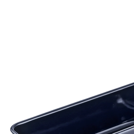
24,99 €
TVA incluse, plus
Frais d'expédition
Dans le Panier
Livrable sous 4-5 jours ouvrés
Tous les produits sont testés sur une
cinquantaine de types de poêles différents
Tous les produits sont testés avec
différents types de pâte
avec vitrification à l'émail de quartz de
haute qualité - bleu nuit