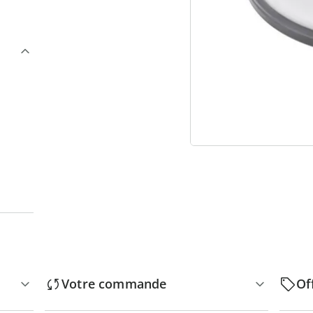
3
“
Votre commande
Of