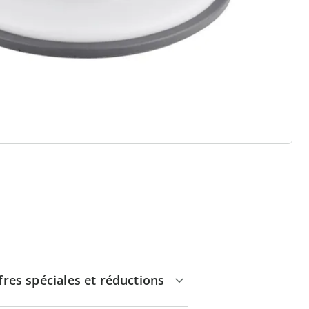
 raisons de choisir
Maison & Confort”
Paiement sur facture sans
frais
Retour gratuit
Pas de montant minimum
d'achats
fres spéciales et réductions