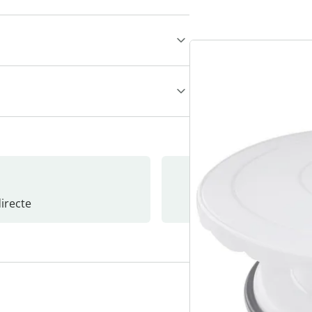
recte
S’abonne