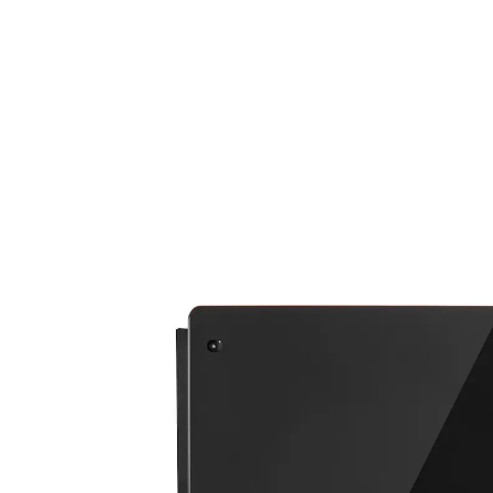
174,99 €
TVA incluse, plus
Frais d'expédition
Dans le Panier
Livrable sous 4-5 jours ouvrés
Sur pied pour le placer librement dans la pièce
Convient également pour un montage mural
Au salon comme dans votre chambre à coucher,
profitez d’une chaleur agréable sans odeurs ou bruits
incommodants. Radiateur électronique avec un
panneau en verre trempé. Puissance 2000 watts (deux
niveaux de chauffe : 1000 W/2000 W) pour une montée