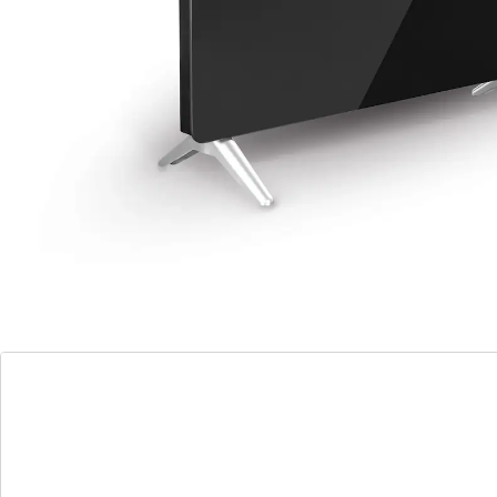
en température homogène. Se règle par l’écran tactile
LED ou avec la télécommande. Capteur de
température ambiante (plage de température : 15-
50 °C) et minuteur 24 heures pratique.
Remarque concernant les piles:
Les piles sont fournies. (button cell - CR2025 x 1)
Détails
Informations et fabricant
Avis