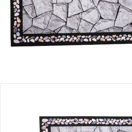
tout en les rendant antidéparants, même par temps
de pluie. L’élégant aspect pierre s’intègre dans
n’importe quel environnement. Matière durable et
antitaches.
Détails
Informations et fabricant
Avis