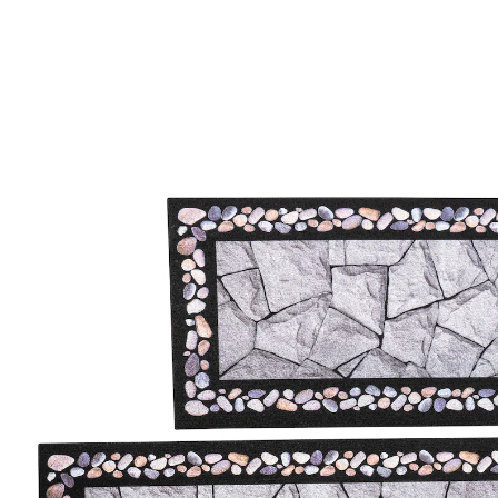
29,99 €
TVA incluse, plus
Frais d'expédition
19,99 €
seul.
à partir de
2
pièces
1
Dans le Panier
Livrable sous 4-5 jours ouvrés
Vous ne trébucherez pas sur ces pierres!
avec revêtement ­antidérapant
Voici enfin des tapis de marche robustes pour
l’intérieur et l’extérieur: ils rehaussent vos escaliers