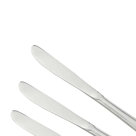
5,99 €
TVA incluse, plus
Frais d'expédition
Dans le Panier
Livrable sous 4-5 jours ouvrés
On mange aussi avec les yeux : élégant couteau de
table en acier inoxydable
Lot de trois couteaux de table
Pour les tables de fête ou pour le quotidien
En acier inoxydable 18/10
Passe au lave-vaisselle
Design élégant
Longueur : 22,6 cm