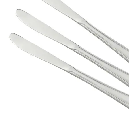
utilisés, il vous suffira de les mettre au lave-vaisselle.
Un lot renferme au total trois couteaux de table de la
série Konstanz de 22,6 cm chacun. Les couteaux
peuvent être complétés si besoin avec les fourchettes
et cuillères assorties de la même série pour obtenir un
ensemble complet qui se prêtera à toutes les
occasions.
Détails
Informations et fabricant
Avis