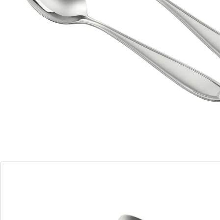
Le lot de 3 cuillères Konstanz de Nirosta est ce qu’il
vous faut pour prendre le café. Avec leur design sobre
et très élégant, ces cuillères fabriquées en acier
inoxydable 18/10 peuvent être utilisées avec presque
tous les autres couverts. Elles conviennent à presque
toutes les occasions particulières, et même au
quotidien.
Elles se démarquent non seulement par leur
esthétique, mais aussi par leur aspect très pratique.
Grâce à leur forme, ces cuillères de 13,5 cm offrent
une prise en main sûre et agréable. Elles sont parfaites
pour remuer le café, le chocolat ou le thé, mais aussi
pour de nombreux autres usages. Avec ces cuillères,
dégustez de délicieux desserts comme des glaces ou
du pudding ou utilisez-les comme accessoire de
cuisine pour doser le sel ou le sucre. Après utilisation,
vous pouvez sans le moindre souci mettre les cuillères