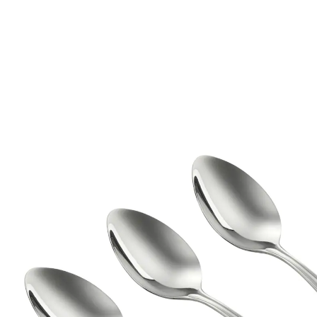
4,99 €
TVA incluse, plus
Frais d'expédition
Dans le Panier
Livrable sous 4-5 jours ouvrés
Pour toutes les tables : lot de 3 cuillères Konstanz
de Nirosta pour déguster café et dess
Lot composé de 3 cuillères à café
Idéal pour les occasions particulières ou le
quotidien
En acier inoxydable 18/10
Design sobre et élégant
Longueur : 13,5 cm