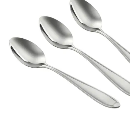
au lave-vaisselle.
Notre astuce : Pour un aspect harmonieux à table,
vous pouvez utiliser ces cuillères avec les fourchettes,
couteaux et autres cuillères de la série Konstanz de
Nirosta. Ces couverts sont tous disponibles par lot de
3.
Détails
Informations et fabricant
Avis