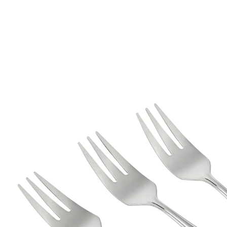
4,99 €
TVA incluse, plus
Frais d'expédition
Dans le Panier
Livrable sous 4-5 jours ouvrés
Des fourchettes en acier inoxydable pour des
tartes et gâteaux délicieux
Lot de 3 fourchettes à dessert
Pour des tartes et gâteaux délicieux
Conception haut de gamme
Design sobre et élégant
acier inoxydable
nettoyage facile