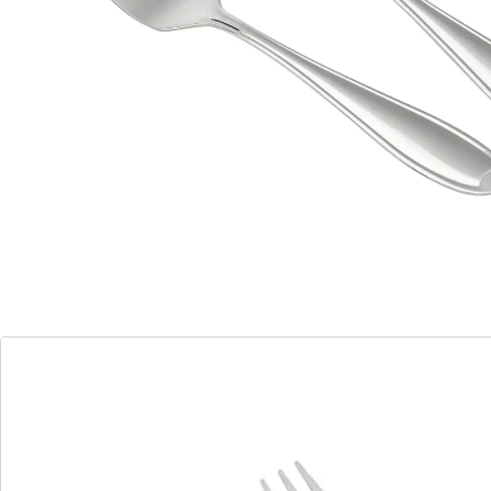
Longueur : 13,5 cm
Délicieux, les tartes et gâteaux le sont encore plus sur
une table bien dressée à l’heure du café. Pour cela, une
belle vaisselle est bien sûr nécessaire, mais aussi les
fourchettes à dessert assorties. Les fourchettes de la
série Konstanz de Nirosta se distinguent par leur
sobriété et leur élégance, pour un effet garanti sur
toutes les tables. Mais pas seulement : grâce à leur
forme simple et leur longueur de 13,5 cm, ces
fourchettes en acier inoxydable sont agréables à
prendre en main.
Plus le design est sobre, plus le nettoyage est simple :
après utilisation, les fourchettes peuvent très
facilement être lavées à la main. Pour cela, utilisez de
l’eau chaude avec un peu de liquide vaisselle. Ou alors
confiez le nettoyage au lave-vaisselle en mettant
directement les fourchettes à l’intérieur. Ainsi, l’effort
est moindre et vous dégagez du temps pour des