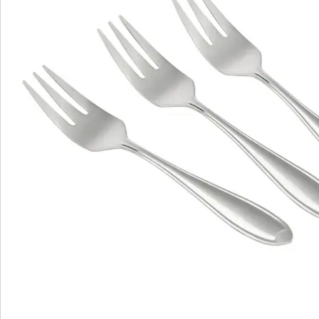
occupations plus plaisantes.
Notre astuce : un gâteau est rarement servi seul. C’est
pourquoi la série Konstanz comprend également des
cuillères à café et de table assorties, ainsi que des
couteaux et des fourchettes pour compléter votre
ménagère. Tous les couverts de la série sont
disponibles par lot de 3.
Détails
Informations et fabricant
Avis